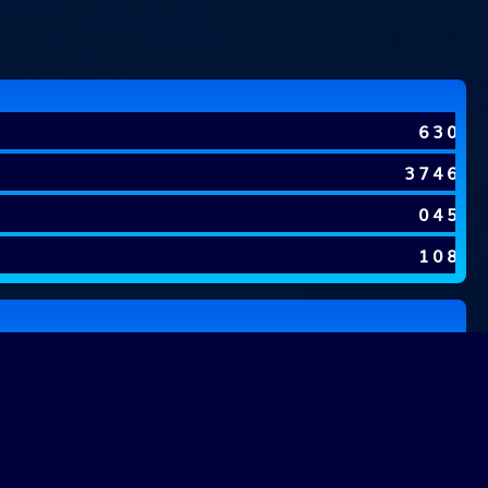
7
2
1
1
7
5
9
1
5
8
9
6
4
8
5
3