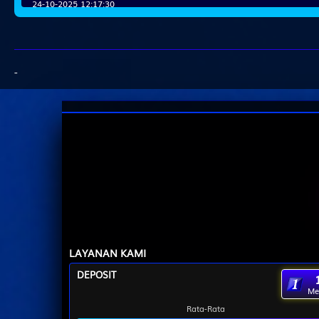
24-10-2025 12:17:30
-
LAYANAN KAMI
DEPOSIT
Me
Rata-Rata