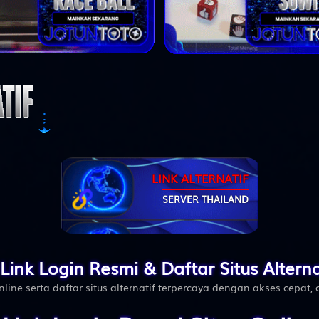
LINK ALTERNATIF
SERVER THAILAND
ink Login Resmi & Daftar Situs Alterna
ine serta daftar situs alternatif terpercaya dengan akses cepat