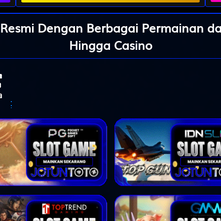
Resmi Dengan Berbagai Permainan dari
Hingga Casino