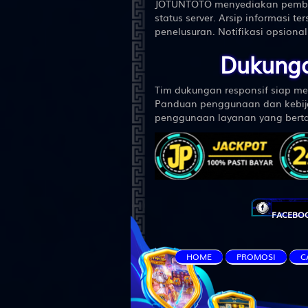
JOTUNTOTO menyediakan pembarua
status server. Arsip informasi t
penelusuran. Notifikasi opsio
Dukunga
Tim dukungan responsif siap mem
Panduan penggunaan dan kebija
penggunaan layanan yang berta
FACEBO
HOME
PROMOSI
C