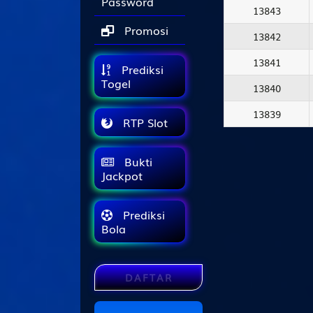
Password
13843
Promosi
13842
13841
Prediksi
Togel
13840
13839
RTP Slot
Bukti
Jackpot
Prediksi
Bola
DAFTAR