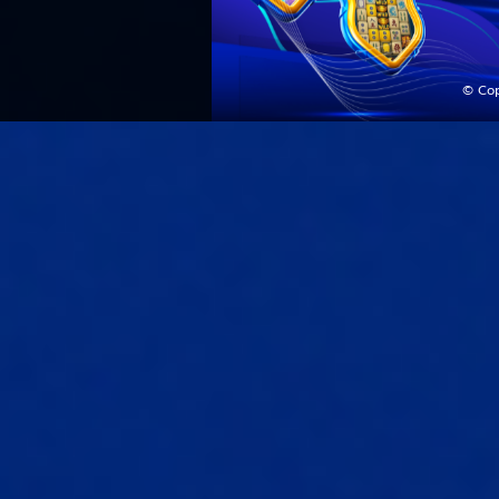
© Cop