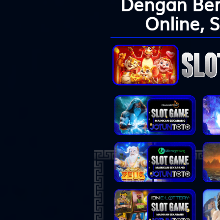
Dengan Ber
Online, 