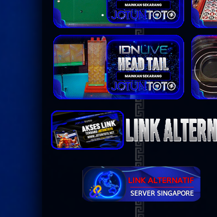
LINK ALTERNATIF
SERVER SINGAPORE