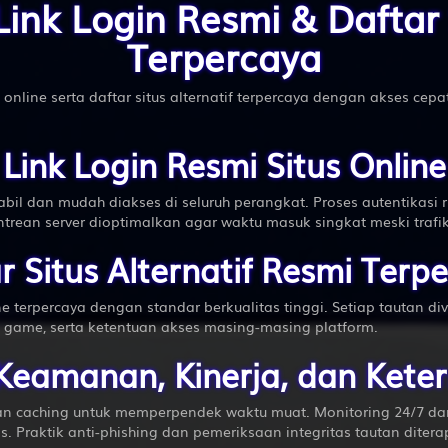
nk Login Resmi & Daftar S
Terpercaya
nline serta daftar situs alternatif terpercaya dengan akses cep
Link Login Resmi Situs Online
il dan mudah diakses di seluruh perangkat. Proses autentikasi r
rean server dioptimalkan agar waktu masuk singkat meski trafik 
r Situs Alternatif Resmi Terp
e terpercaya dengan standar berkualitas tinggi. Setiap tautan div
us game, serta ketentuan akses masing-masing platform.
Keamanan, Kinerja, dan Kete
dan caching untuk memperpendek waktu muat. Monitoring 24/7 dan
. Praktik anti-phishing dan pemeriksaan integritas tautan diter