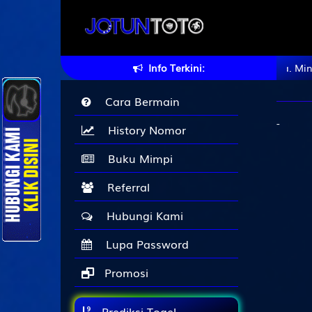
Live Casino, dan Slot Online Terpercaya. Minimal Deposit Rp5.00
Info Terkini:
Cara Bermain
-
History Nomor
Buku Mimpi
Referral
Hubungi Kami
Lupa Password
Promosi
Prediksi Togel