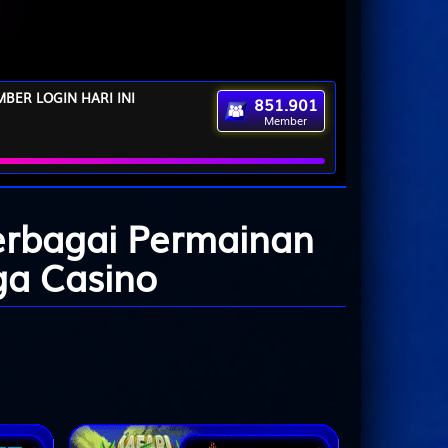
BER LOGIN HARI INI
851.901
Member
erbagai Permainan
gga Casino